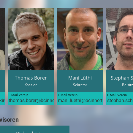
Thomas Borer
Mani Lüthi
Stephan 
Kassier
Sekretär
Beisit
E-Mail Verein
E-Mail Verein
E-Mail Verein
kirchen.ch
thomas.borer@bcinnertkirchen.ch
mani.luethi@bcinnertkirchen.ch
stephan.sch
visoren