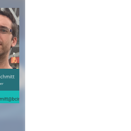
Schmitt
zer
mitt@bcinnertkirchen.ch