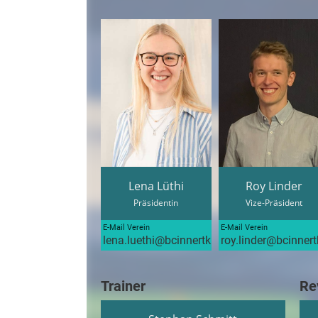
Lena Lüthi
Roy Linder
Präsidentin
Vize-Präsident
E-Mail Verein
E-Mail Verein
lena.luethi@bcinnertkirchen.ch
roy.linder@bcinnert
Trainer
Re