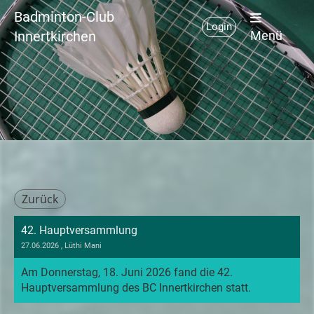
Badminton-Club
Login
Innertkirchen
Menü
Zurück
42. Hauptversammlung
27.06.2026
, Lüthi Mani
Am Donnerstag, 18. Juni 2026 fand die 42.
Hauptversammlung des BC Innertkirchen statt.