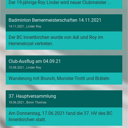
Der 19-jährige Roy Linder wird neuer Clubmeister ...
Badminton Bernermeisterschaften 14.11.2021
14.11.2021
, Linder Roy
Der BC Innertkirchen wurde von Adi und Roy im
Herreneinzel vertreten.
Club-Ausflug am 04.09.21
15.08.2021
, Linder Roy
Wanderung mit Brunch, Monster-Trotti und Bräteln
37. Hauptversammlung
18.06.2021
, Borer Thomas
Am Donnerstag, 17.06.2021 fand die 37. HV des BC
Innertkirchen statt.