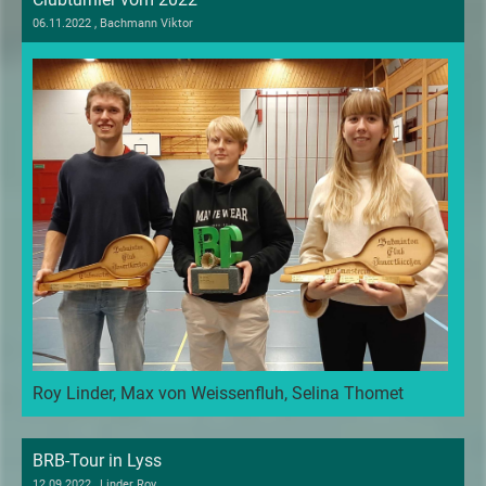
06.11.2022
, Bachmann Viktor
Roy Linder, Max von Weissenfluh, Selina Thomet
BRB-Tour in Lyss
12.09.2022
, Linder Roy