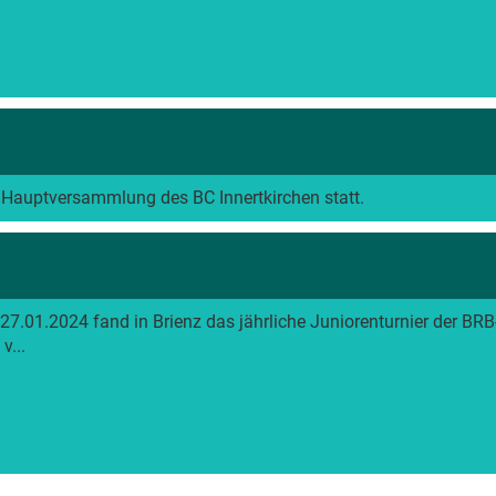
 Hauptversammlung des BC Innertkirchen statt.
.01.2024 fand in Brienz das jährliche Juniorenturnier der BRB
v...