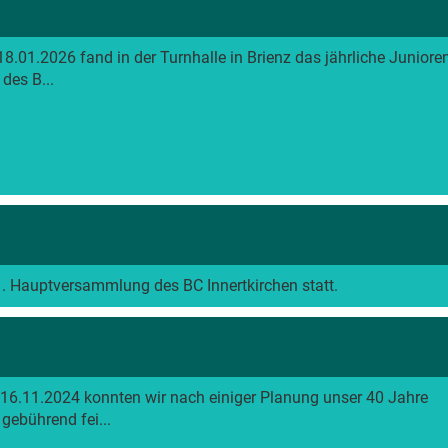
.01.2026 fand in der Turnhalle in Brienz das jährliche Junioren
des B...
. Hauptversammlung des BC Innertkirchen statt.
6.11.2024 konnten wir nach einiger Planung unser 40 Jahre
gebührend fei...